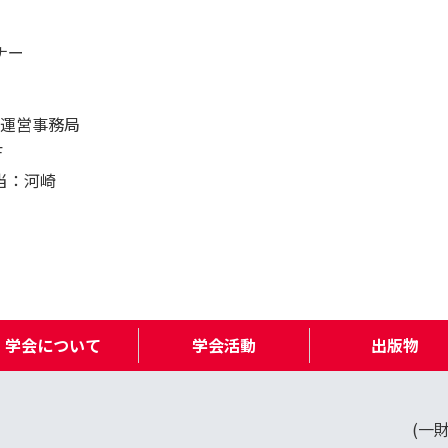
ナー
ー運営事務局
F
当：河崎
学会について
学会活動
出版物
(一