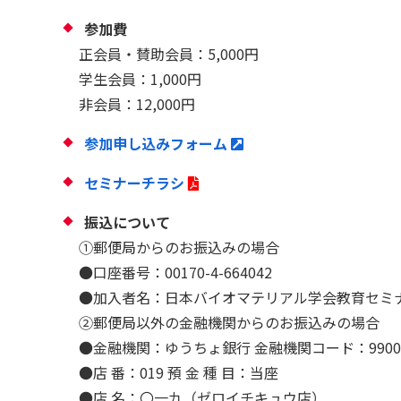
参加費
正会員・賛助会員：5,000円
学生会員：1,000円
非会員：12,000円
参加申し込みフォーム
セミナーチラシ
振込について
①郵便局からのお振込みの場合
●口座番号：00170-4-664042
●加入者名：日本バイオマテリアル学会教育セミ
②郵便局以外の金融機関からのお振込みの場合
●金融機関：ゆうちょ銀行 金融機関コード：9900
●店 番：019 預 金 種 目：当座
●店 名：〇一九（ゼロイチキュウ店）