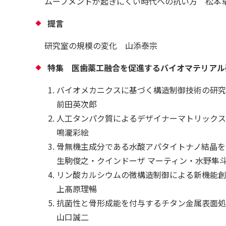
ムーブメントが起きにくい時代への抗い方 松本
提言
研究室の規模の変化 山添泰宗
特集 医歯薬工融合を促進するバイオマテリアル研
バイオメカニクスに基づく構造制御技術の研究
前田英次郎
人工タンパク質によるデザイナーマトリックス
鳴瀧彩絵
骨無機主成分である水酸アパタイトナノ結晶を
生駒俊之・クインドーザ マーティン・水野隼
リン酸カルシウムの微構造制御による新機能創
上髙原理暢
抗菌性と骨形成能を付与するチタン金属表面処
山口誠二