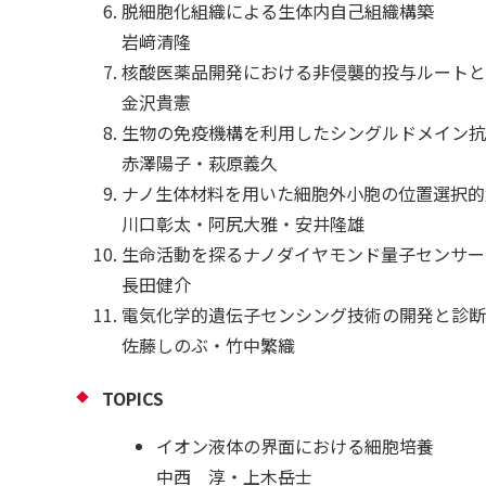
脱細胞化組織による生体内自己組織構築
岩﨑清隆
核酸医薬品開発における非侵襲的投与ルートと
金沢貴憲
生物の免疫機構を利用したシングルドメイン抗
赤澤陽子・萩原義久
ナノ生体材料を用いた細胞外小胞の位置選択的
川口彰太・阿尻大雅・安井隆雄
生命活動を探るナノダイヤモンド量子センサー
長田健介
電気化学的遺伝子センシング技術の開発と診断
佐藤しのぶ・竹中繁織
TOPICS
イオン液体の界面における細胞培養
中西 淳・上木岳士