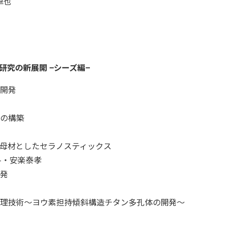
卓也
究の新展開 −シーズ編−
開発
の構築
母材としたセラノスティックス
斗・安楽泰孝
発
理技術～ヨウ素担持傾斜構造チタン多孔体の開発～