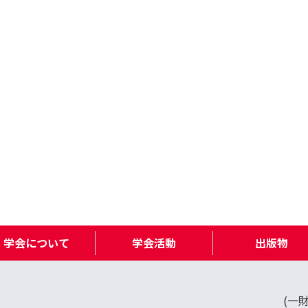
学会について
学会活動
出版物
(一