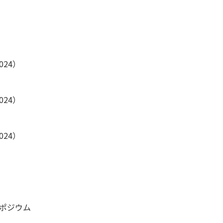
24）
24）
24）
シンポジウム