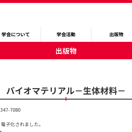
学会について
学会活動
出版物
出版物
バイオマテリアル－生体材料－
47-7080
り電子化されました。