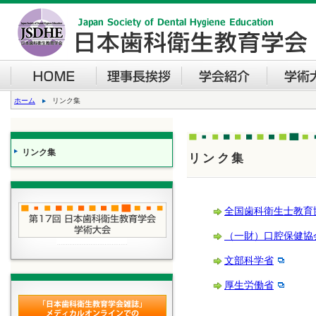
ホーム
リンク集
リンク集
リンク集
全国歯科衛生士教育
（一財）口腔保健協
文部科学省
厚生労働省