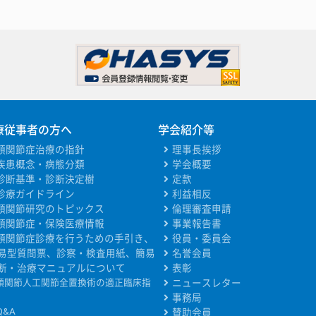
療従事者の方へ
学会紹介等
顎関節症治療の指針
理事長挨拶
疾患概念・病態分類
学会概要
診断基準・診断決定樹
定款
診療ガイドライン
利益相反
顎関節研究のトピックス
倫理審査申請
顎関節症・保険医療情報
事業報告書
顎関節症診療を行うための手引き、
役員・委員会
易型質問票、診察・検査用紙、簡易
名誉会員
断・治療マニュアルについて
表彰
顎関節人工関節全置換術の適正臨床指
ニュースレター
事務局
Q&A
賛助会員